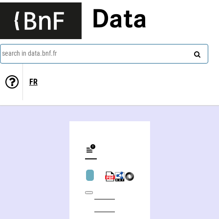
Data
search in data.bnf.fr
FR