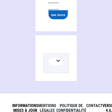
see more
INFORMATIONS
MENTIONS
POLITIQUE DE
CONTACT
VERS
MISES À JOUR
LÉGALES
CONFIDENTIALITÉ
4.6