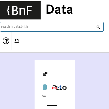
Data
search in data.bnf.fr
FR