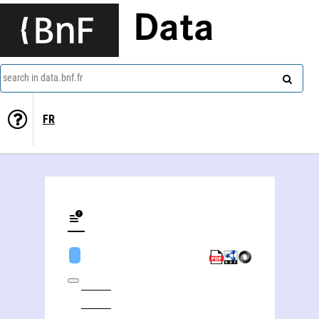
Data
search in data.bnf.fr
FR