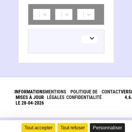
INFORMATIONS
MENTIONS
POLITIQUE DE
CONTACT
VERS
MISES À JOUR
LÉGALES
CONFIDENTIALITÉ
4.6
LE 28-04-2026
Tout accepter
Tout refuser
Personnaliser