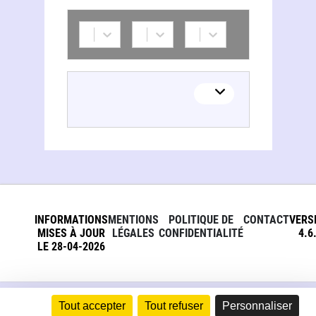
Harry Bernstein
Margarita Montellano Arteaga
INFORMATIONS
MENTIONS
POLITIQUE DE
CONTACT
VERS
MISES À JOUR
LÉGALES
CONFIDENTIALITÉ
4.6
LE 28-04-2026
Tout accepter
Tout refuser
Personnaliser