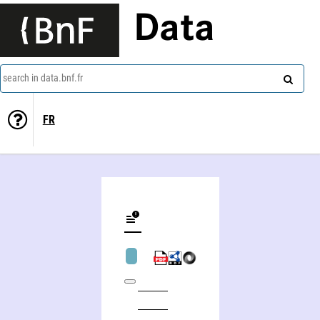
Data
search in data.bnf.fr
FR