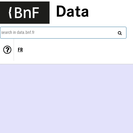
Data
search in data.bnf.fr
FR