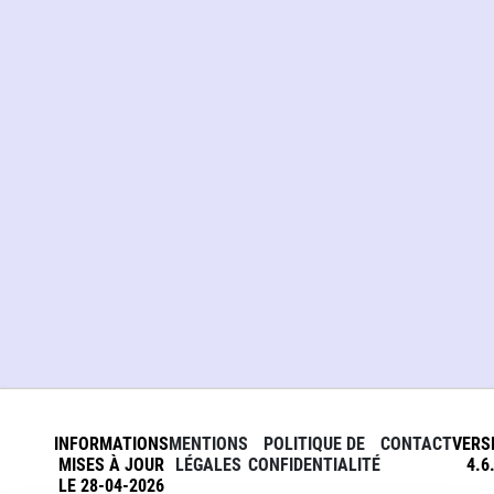
INFORMATIONS
MENTIONS
POLITIQUE DE
CONTACT
VERS
MISES À JOUR
LÉGALES
CONFIDENTIALITÉ
4.6
LE 28-04-2026