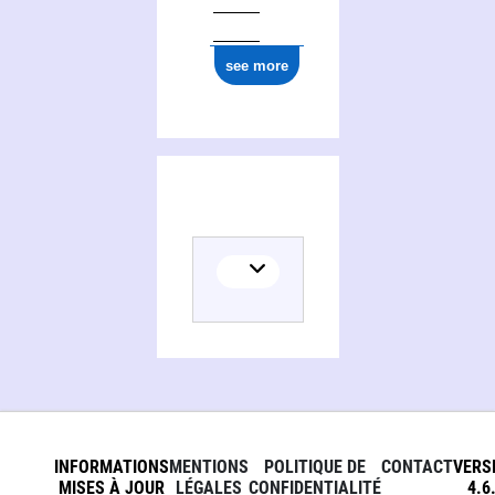
see more
INFORMATIONS
MENTIONS
POLITIQUE DE
CONTACT
VERS
MISES À JOUR
LÉGALES
CONFIDENTIALITÉ
4.6