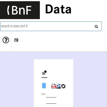
Data
search in data.bnf.fr
FR