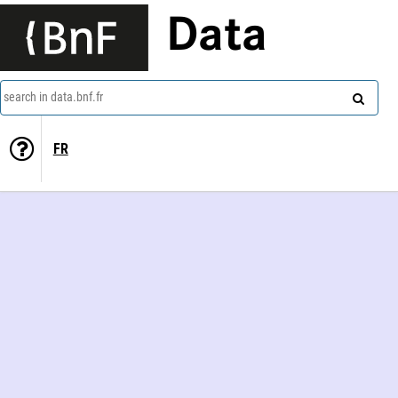
Data
search in data.bnf.fr
FR