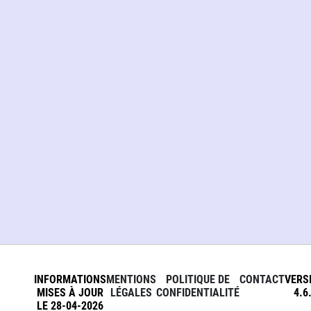
INFORMATIONS
MENTIONS
POLITIQUE DE
CONTACT
VERS
MISES À JOUR
LÉGALES
CONFIDENTIALITÉ
4.6
LE 28-04-2026