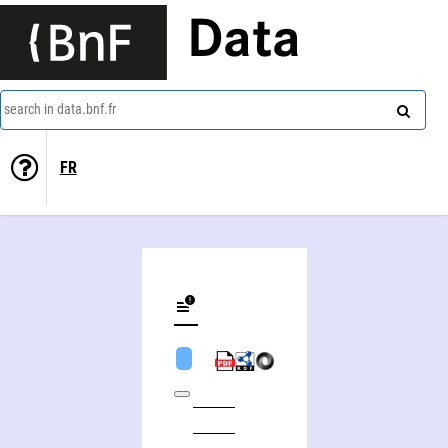
Data
search in data.bnf.fr
FR