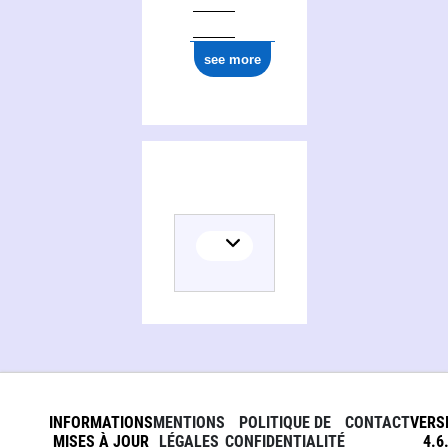
see more
INFORMATIONS
MENTIONS
POLITIQUE DE
CONTACT
VERS
MISES À JOUR
LÉGALES
CONFIDENTIALITÉ
4.6