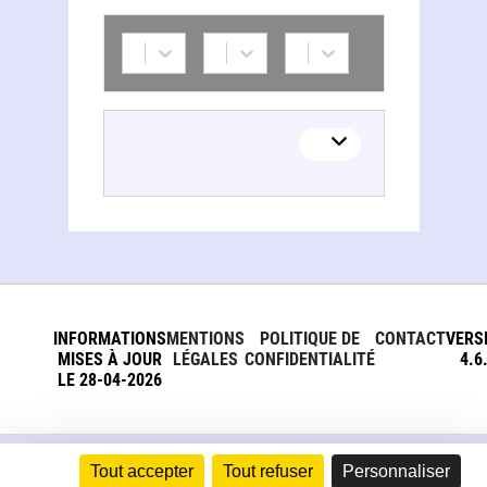
INFORMATIONS
MENTIONS
POLITIQUE DE
CONTACT
VERS
MISES À JOUR
LÉGALES
CONFIDENTIALITÉ
4.6
LE 28-04-2026
Tout accepter
Tout refuser
Personnaliser