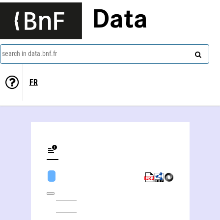
Data
search in data.bnf.fr
FR