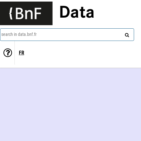
Data
search in data.bnf.fr
FR