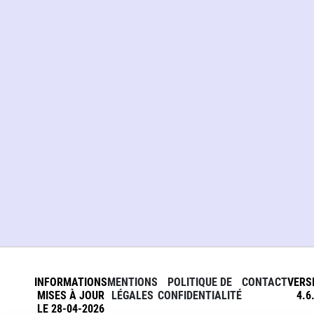
INFORMATIONS
MENTIONS
POLITIQUE DE
CONTACT
VERS
MISES À JOUR
LÉGALES
CONFIDENTIALITÉ
4.6
LE 28-04-2026