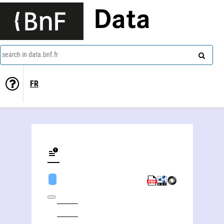
Data
search in data.bnf.fr
FR