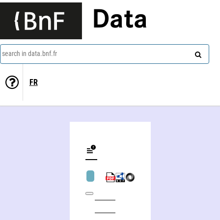
Data
search in data.bnf.fr
FR