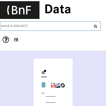
Data
search in data.bnf.fr
FR