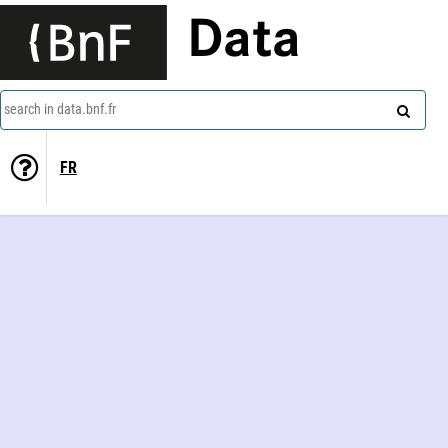
Data
search in data.bnf.fr
FR