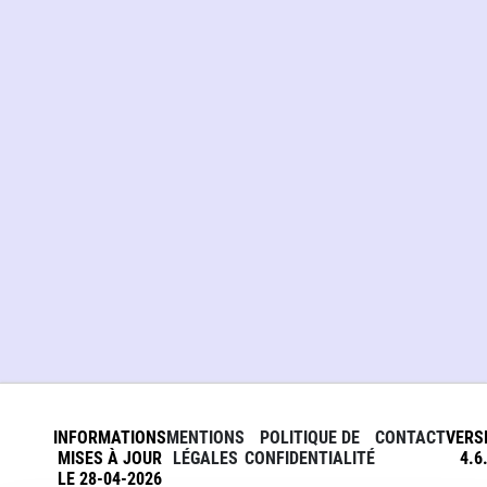
INFORMATIONS
MENTIONS
POLITIQUE DE
CONTACT
VERS
MISES À JOUR
LÉGALES
CONFIDENTIALITÉ
4.6
LE 28-04-2026