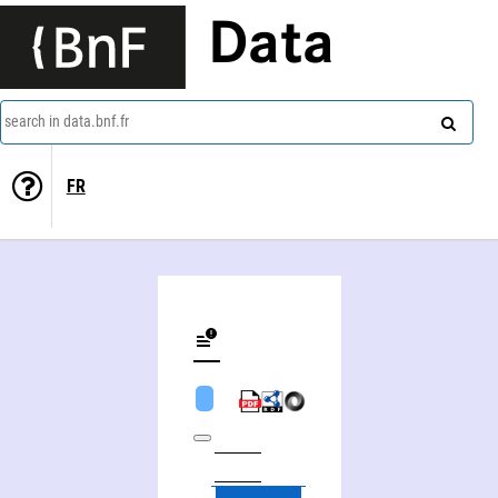
Data
search in data.bnf.fr
FR