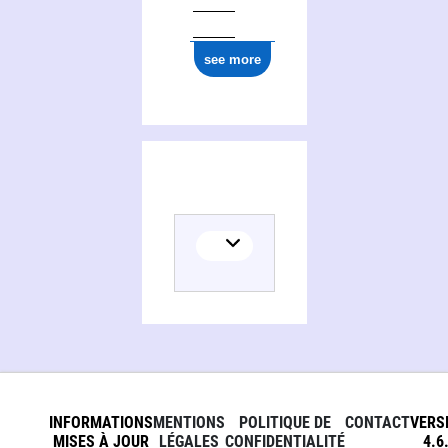
0000 0000 2779 0525
see more
INFORMATIONS
MENTIONS
POLITIQUE DE
CONTACT
VERS
MISES À JOUR
LÉGALES
CONFIDENTIALITÉ
4.6