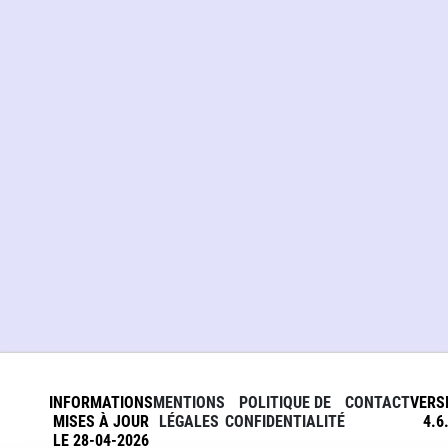
INFORMATIONS
MENTIONS
POLITIQUE DE
CONTACT
VERS
MISES À JOUR
LÉGALES
CONFIDENTIALITÉ
4.6
LE 28-04-2026