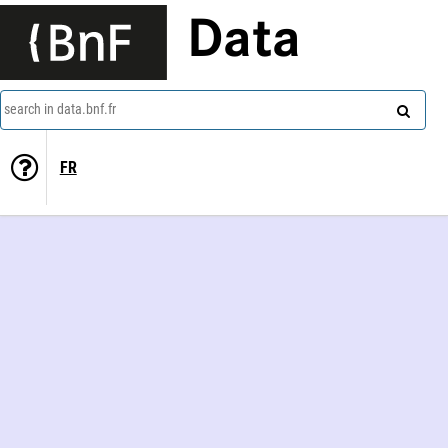
Data
search in data.bnf.fr
FR