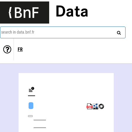
Data
search in data.bnf.fr
FR