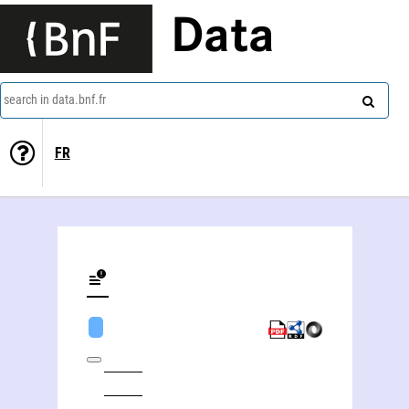
Data
search in data.bnf.fr
FR