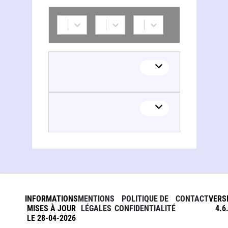
Geological survey. GB
INFORMATIONS
MENTIONS
POLITIQUE DE
CONTACT
VERS
MISES À JOUR
LÉGALES
CONFIDENTIALITÉ
4.6
LE 28-04-2026