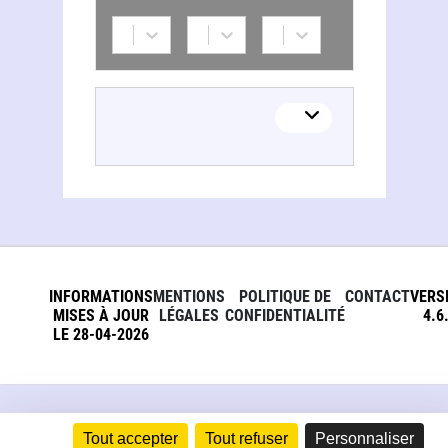
INFORMATIONS
MENTIONS
POLITIQUE DE
CONTACT
VERS
MISES À JOUR
LÉGALES
CONFIDENTIALITÉ
4.6
LE 28-04-2026
Tout accepter
Tout refuser
Personnaliser