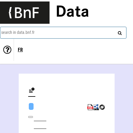
Data
search in data.bnf.fr
FR