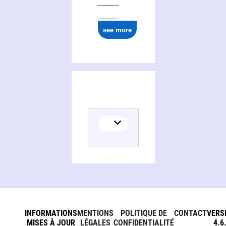
see more
INFORMATIONS
MENTIONS
POLITIQUE DE
CONTACT
VERS
MISES À JOUR
LÉGALES
CONFIDENTIALITÉ
4.6