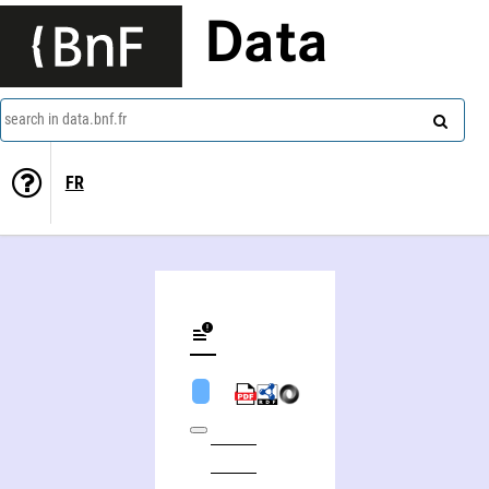
Data
search in data.bnf.fr
FR