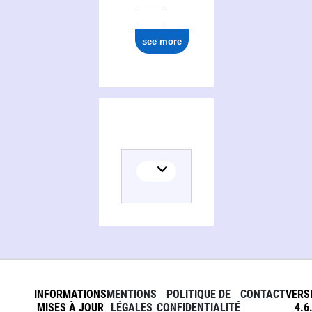
see more
INFORMATIONS
MENTIONS
POLITIQUE DE
CONTACT
VERS
MISES À JOUR
LÉGALES
CONFIDENTIALITÉ
4.6