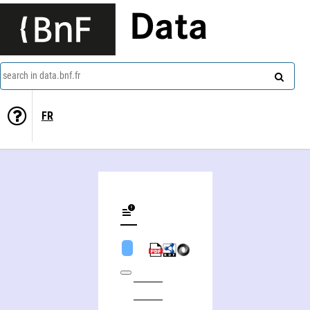
Data
search in data.bnf.fr
FR