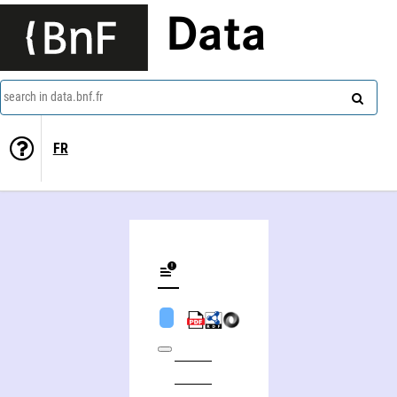
Data
search in data.bnf.fr
FR