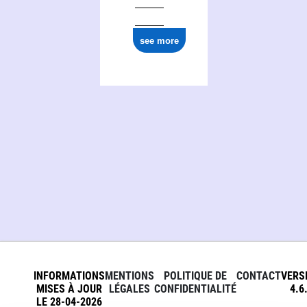
0000 0000 8098 7757
see more
INFORMATIONS
MENTIONS
POLITIQUE DE
CONTACT
VERS
MISES À JOUR
LÉGALES
CONFIDENTIALITÉ
4.6
LE 28-04-2026