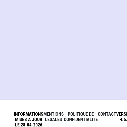
INFORMATIONS
MENTIONS
POLITIQUE DE
CONTACT
VERS
MISES À JOUR
LÉGALES
CONFIDENTIALITÉ
4.6
LE 28-04-2026