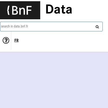
Data
search in data.bnf.fr
FR