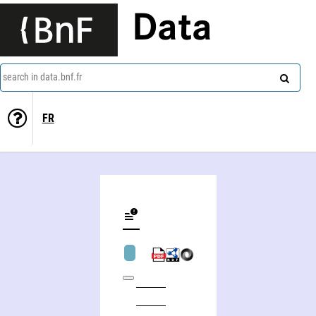
Data
search in data.bnf.fr
FR