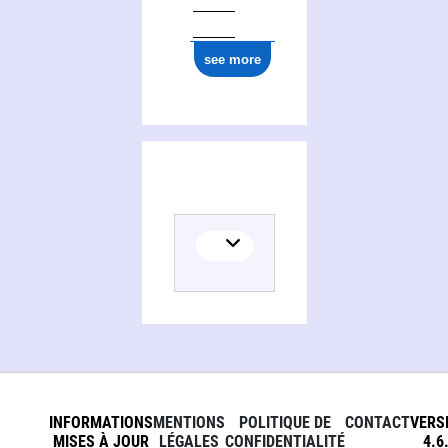
see more
Activities of Association interprofessionnelle de médecine du travail. Puy-de-Dôme
INFORMATIONS
MENTIONS
POLITIQUE DE
CONTACT
VERS
MISES À JOUR
LÉGALES
CONFIDENTIALITÉ
4.6