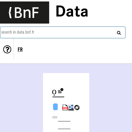
Data
search in data.bnf.fr
FR
Bình Vọng Lê