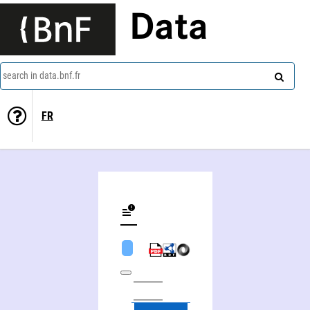
Data
search in data.bnf.fr
FR