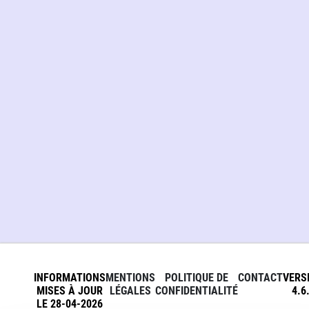
INFORMATIONS
MENTIONS
POLITIQUE DE
CONTACT
VERS
MISES À JOUR
LÉGALES
CONFIDENTIALITÉ
4.6
LE 28-04-2026