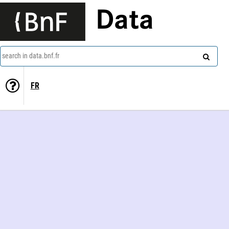
Data
search in data.bnf.fr
FR