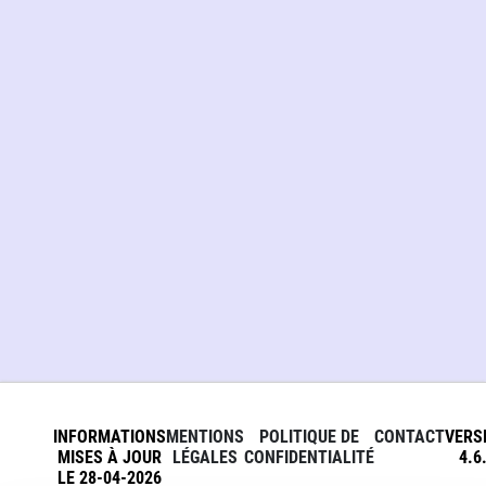
INFORMATIONS
MENTIONS
POLITIQUE DE
CONTACT
VERS
MISES À JOUR
LÉGALES
CONFIDENTIALITÉ
4.6
LE 28-04-2026