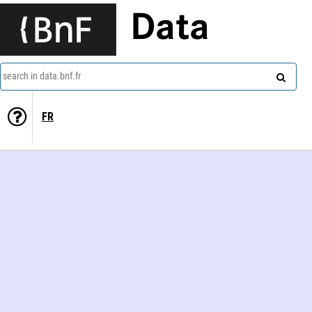
Data
search in data.bnf.fr
FR