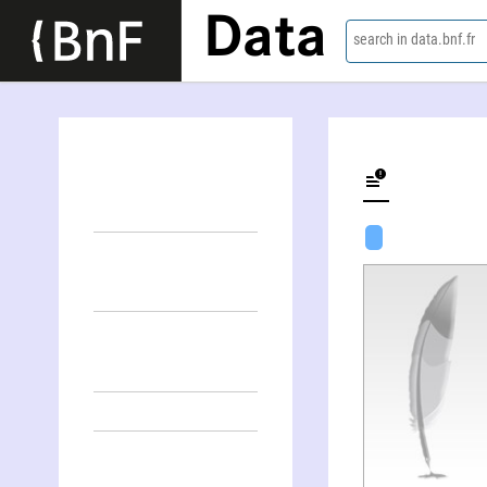
Data
search in data.bnf.fr