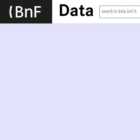
Data
search in data.bnf.fr