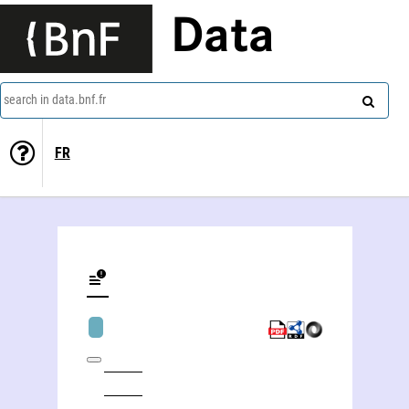
Data
search in data.bnf.fr
FR