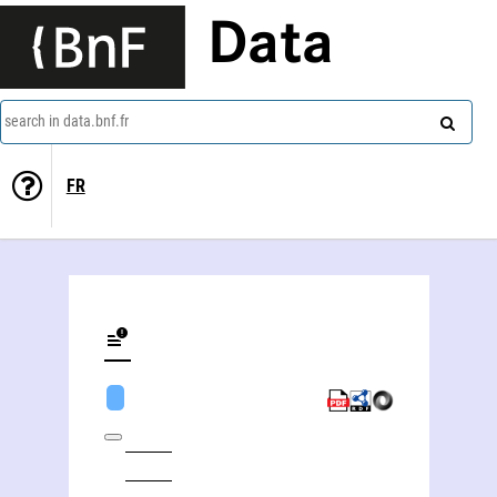
Data
search in data.bnf.fr
FR