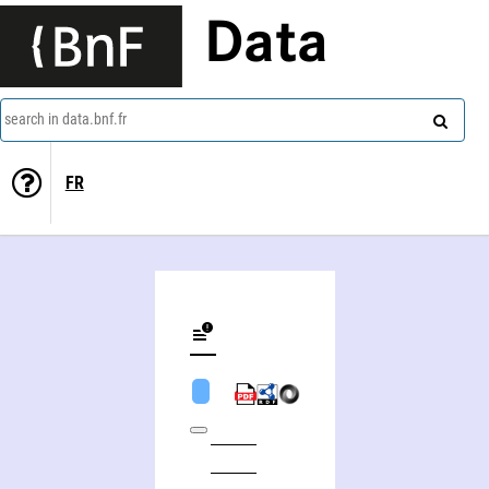
Data
search in data.bnf.fr
FR