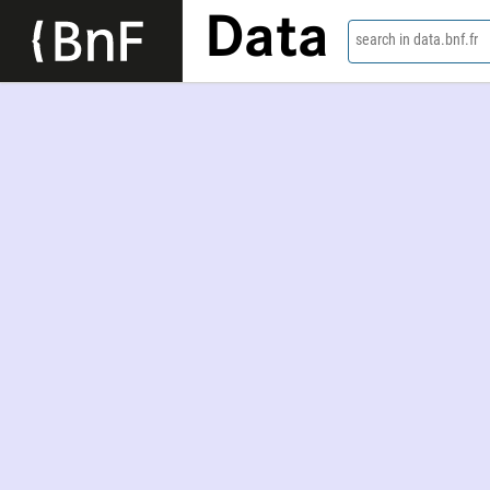
Data
search in data.bnf.fr