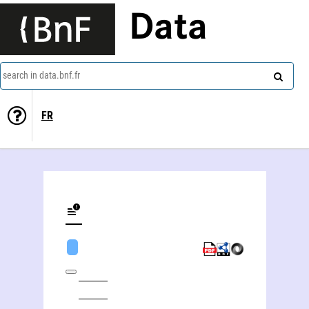
Data
search in data.bnf.fr
FR