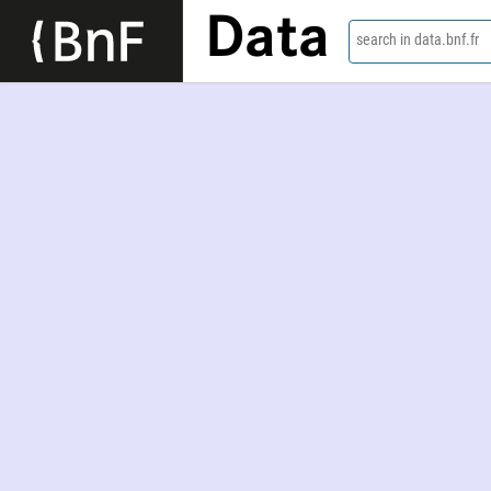
Data
search in data.bnf.fr