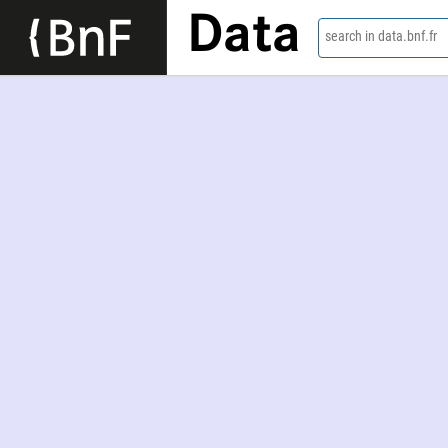
Data
search in data.bnf.fr