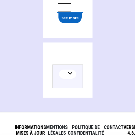
see more
INFORMATIONS
MENTIONS
POLITIQUE DE
CONTACT
VERS
MISES À JOUR
LÉGALES
CONFIDENTIALITÉ
4.6