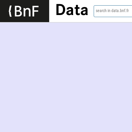
Data
search in data.bnf.fr