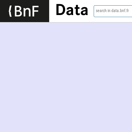
Data
search in data.bnf.fr