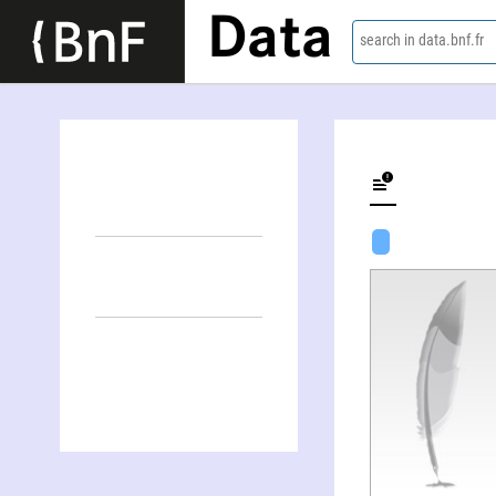
Data
search in data.bnf.fr