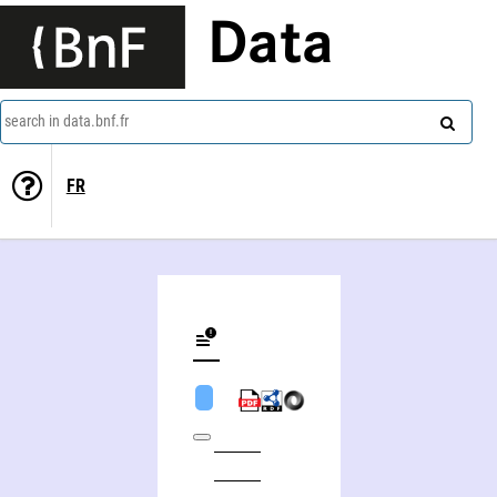
Data
search in data.bnf.fr
FR