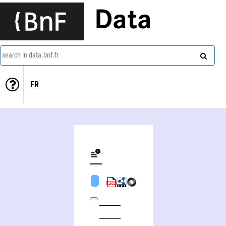
Data
search in data.bnf.fr
FR