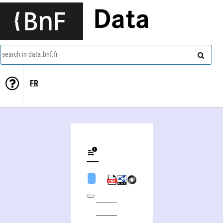
Data
search in data.bnf.fr
FR