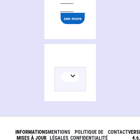
see more
INFORMATIONS
MENTIONS
POLITIQUE DE
CONTACT
VERS
MISES À JOUR
LÉGALES
CONFIDENTIALITÉ
4.6