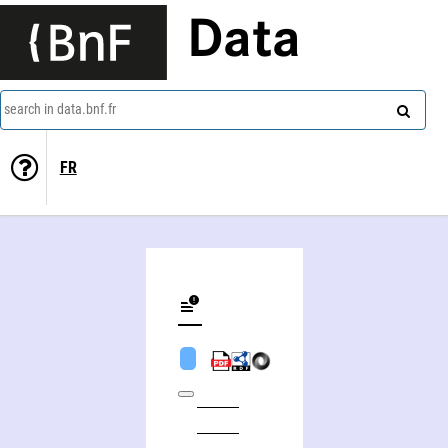
Data
search in data.bnf.fr
FR