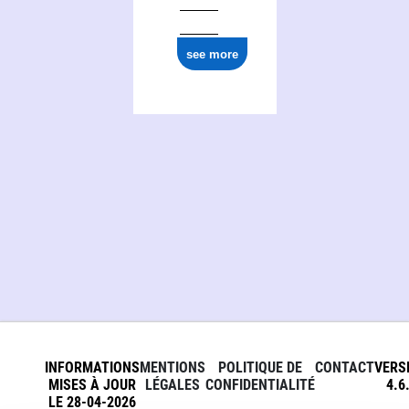
ark:/12148/cb124771774
see more
INFORMATIONS
MENTIONS
POLITIQUE DE
CONTACT
VERS
MISES À JOUR
LÉGALES
CONFIDENTIALITÉ
4.6
LE 28-04-2026