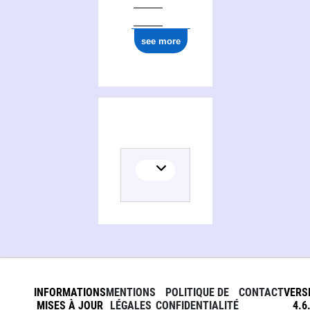
see more
INFORMATIONS
MENTIONS
POLITIQUE DE
CONTACT
VERS
MISES À JOUR
LÉGALES
CONFIDENTIALITÉ
4.6