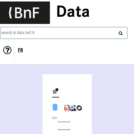
Data
search in data.bnf.fr
FR