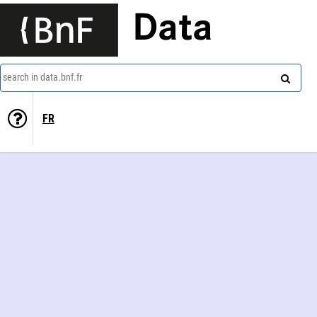
Data
search in data.bnf.fr
FR