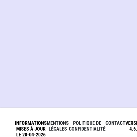
INFORMATIONS
MENTIONS
POLITIQUE DE
CONTACT
VERS
MISES À JOUR
LÉGALES
CONFIDENTIALITÉ
4.6
LE 28-04-2026