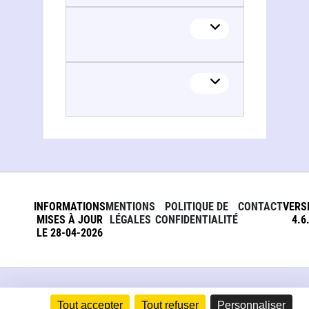
INFORMATIONS
MENTIONS
POLITIQUE DE
CONTACT
VERS
MISES À JOUR
LÉGALES
CONFIDENTIALITÉ
4.6
LE 28-04-2026
Tout accepter
Tout refuser
Personnaliser