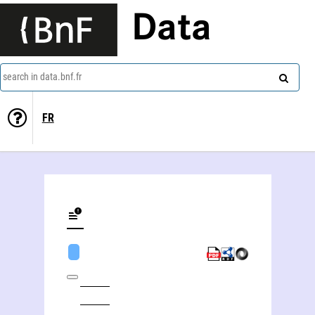
Data
search in data.bnf.fr
FR